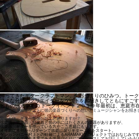
帰ってきたギタークラフトマン。楽器づくりのひみつ。トーク
様々な分野のクリエイターをゲストをお招きしてともにすごす
とものいえ２での トークイベント２０１９年最初は、恵庭市
鹿川慎也さんをゲストに彼の楽器づくりへの想いとミュージシャンをお招き
皆さんは、ギターを弾いたことありますか？
弦楽器、管楽器、打楽器と世の中にはたくさんの楽器がありますが、
弦楽器、ギターを作っている方がここ恵庭にもいます。
４年前に本州からUターンで故郷に戻りギター工房をスタート。
ゲンカンパニー村上との鮭箱によるARAMAKIプロジェクトではおなじみで
今回は改めて彼の本業である楽器づくりにフォーカスして
お話ししていただ