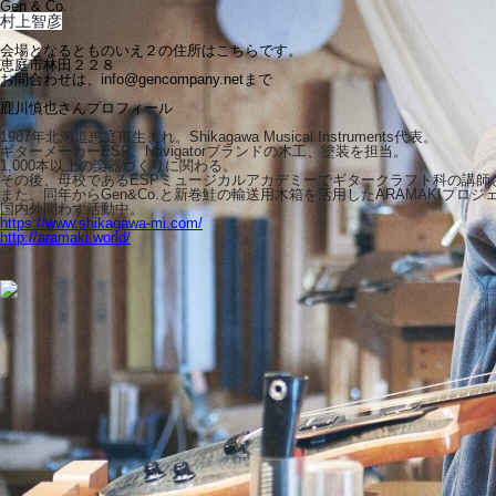
Gen & Co.
村上智彦
会場となるとものいえ２の住所はこちらです。
恵庭市林田２２８
お問合わせは、info@gencompany.netまで
鹿川慎也さんプロフィール
1987年北海道恵庭市生まれ。Shikagawa Musical Instruments代表。
ギターメーカーESP、Navigatorブランドの木工、塗装を担当。
1,000本以上の楽器づくりに関わる。
その後、母校であるESPミュージカルアカデミーでギタークラフト科の講師
また、同年からGen&Co.と新巻鮭の輸送用木箱を活用したARAMAKIプロ
国内外問わず活動中。
https://www.shikagawa-mi.com/
http://aramaki.world/