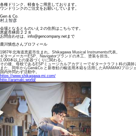
各種ドリンク、軽食をご用意しております。
ワンドリンクのご注文をお願いしています。
Gen & Co.
村上智彦
会場となるとものいえ２の住所はこちらです。
恵庭市林田２２８
お問合わせは、info@gencompany.netまで
鹿川慎也さんプロフィール
1987年北海道恵庭市生まれ。Shikagawa Musical Instruments代表。
ギターメーカーESP、Navigatorブランドの木工、塗装を担当。
1,000本以上の楽器づくりに関わる。
その後、母校であるESPミュージカルアカデミーでギタークラフト科の講師
また、同年からGen&Co.と新巻鮭の輸送用木箱を活用したARAMAKIプロ
国内外問わず活動中。
https://www.shikagawa-mi.com/
http://aramaki.world/