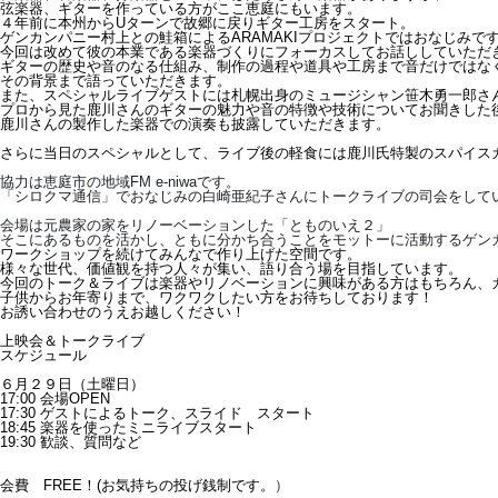
弦楽器、ギターを作っている方がここ恵庭にもいます。
４年前に本州からUターンで故郷に戻りギター工房をスタート。
ゲンカンパニー村上との鮭箱によるARAMAKIプロジェクトではおなじみで
今回は改めて彼の本業である楽器づくりにフォーカスして
お話ししていただ
ギターの歴史や音のなる仕組み、制作の過程や道具や工房まで音だけではな
その背景まで語っていただきます。
また、スペシャルライブゲストには札幌出身のミュージシャン笹木勇一郎さ
プロから見た鹿川さんのギターの魅力や音の特徴や技術についてお聞きした
鹿川さんの製作した楽器での演奏も披露していただきます。
さらに当日のスペシャルとして、ライブ後の軽食には鹿川氏特製のスパイス
協力は恵庭市の地域FM e-niwaです。
「シロクマ通信」でおなじみの白崎亜紀子さんにトークライブの司会をして
会場は元農家の家をリノーベーションした「とものいえ２」
そこにあるものを活かし、ともに分かち合うことをモットーに活動するゲン
ワークショップを続けてみんなで作り上げた空間です。
様々な世代、価値観を持つ人々が集い、語り合う場を目指しています。
今回のトーク＆ライブは
楽器やリノベーションに興味がある方はもちろん、
子供からお年寄りまで、ワクワクしたい方をお待ちしております！
お誘い合わせのうえお越しください！
上映会＆トークライブ
スケジュール
６月２９日（土曜日）
17:00 会場OPEN
17:30 ゲストによるトーク、スライド スタート
18:45 楽器を使ったミニライブスタート
19:30 歓談、質問など
会費 FREE！(お気持ちの投げ銭制です。
）