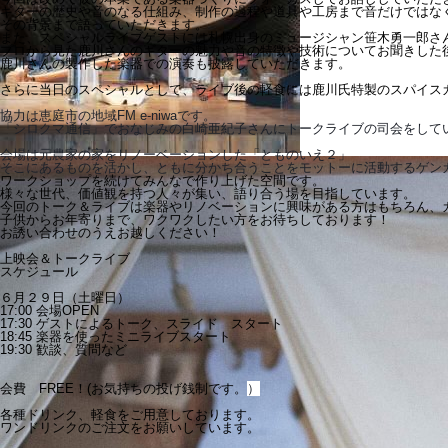
ギターの歴史や音のなる仕組み、制作の過程や道具や工房まで音だけではな
その背景まで語っていただきます。
また、スペシャルライブゲストには札幌出身のミュージシャン笹木勇一郎さ
プロから見た鹿川さんのギターの魅力や音の特徴や技術についてお聞きした
鹿川さんの製作した楽器での演奏も披露していただきます。
さらに当日のスペシャルとして、ライブ後の軽食には鹿川氏特製のスパイス
協力は恵庭市の地域FM e-niwaです。
「シロクマ通信」でおなじみの白崎亜紀子さんにトークライブの司会をして
会場は元農家の家をリノーベーションした「とものいえ２」
そこにあるものを活かし、ともに分かち合うことをモットーに活動するゲン
ワークショップを続けてみんなで作り上げた空間です。
様々な世代、価値観を持つ人々が集い、語り合う場を目指しています。
今回のトーク＆ライブは
楽器やリノベーションに興味がある方はもちろん、
子供からお年寄りまで、ワクワクしたい方をお待ちしております！
お誘い合わせのうえお越しください！
上映会＆トークライブ
スケジュール
６月２９日（土曜日）
17:00 会場OPEN
17:30 ゲストによるトーク、スライド スタート
18:45 楽器を使ったミニライブスタート
19:30 歓談、質問など
会費 FREE！(お気持ちの投げ銭制です。
）
各種ドリンク、軽食をご用意しております。
ワンドリンクのご注文をお願いしています。