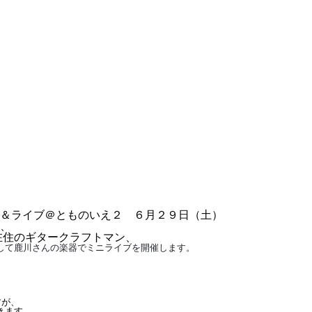
＆ライブ＠とものいえ２ ６月２９日（土）
、
在住のギタークラフトマン、
して鹿川さんの楽器でミニライブを開催します。
すが、
きます。