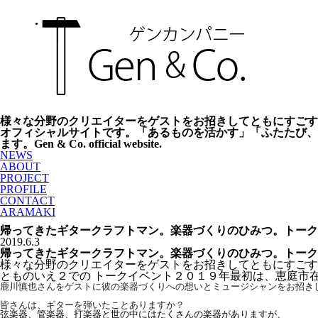
様々な分野のクリエイターをゲストをお招きしてともにすごす、とも
オフィシャルサイトです。「あるものを活かす」「ふたたび、
ます。Gen & Co. official website.
NEWS
ABOUT
PROJECT
PROFILE
CONTACT
ARAMAKI
帰ってきたギタークラフトマン。楽器づくりのひみつ。トーク
2019.6.3
帰ってきたギタークラフトマン。楽器づくりのひみつ。トーク
様々な分野のクリエイターをゲストをお招きしてともにすごす
とものいえ２での トークイベント２０１９年最初は、恵庭市
鹿川慎也さんをゲストに彼の楽器づくりへの想いとミュージシャンをお招き
皆さんは、ギターを弾いたことありますか？
弦楽器、管楽器、打楽器と世の中にはたくさんの楽器がありますが、