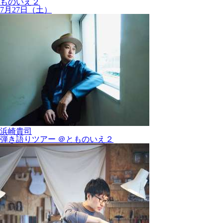
ものいえ２
7月27日（土）
浜崎貴司
弾き語りツアー ＠とものいえ２