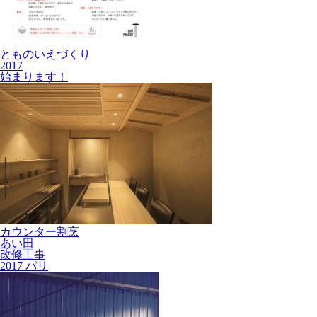
とものいえづくり
2017
始まります！
カウンター割烹
あい田
改修工事
2017 パリ