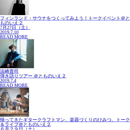
フィンランド・サウナをつくってみよう！トークイベント＠と
ものいえ２
7月27日（土）
2019.7.10
READ MORE
浜崎貴司
弾き語りツアー ＠とものいえ２
2019.7.4
READ MORE
帰ってきたギタークラフトマン。楽器づくりのひみつ。トーク
＆ライブ＠とものいえ２
６月２９日（土）