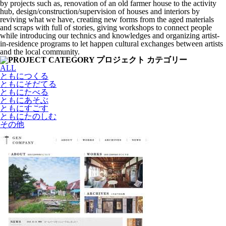
by projects such as, renovation of an old farmer house to the activity
hub, design/construction/supervision of houses and interiors by
reviving what we have, creating new forms from the aged materials
and scraps with full of stories, giving workshops to connect people
while introducing our technics and knowledges and organizing artist-
in-residence programs to let happen cultural exchanges between artists
and the local community.
ALL
ともにつくる
ともにそだてる
ともにたべる
ともにあそぶ
ともにすごす
ともにたのしむ
その他