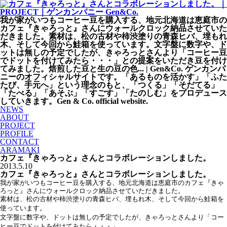
我が家がいつもコーヒー豆を購入する、地元北海道は恵庭市の
カフェ『きゃろっと』さんにウォールクロック納品させていた
だきました。素材は、松の古材や柿渋塗りの青森ヒバ、埋もれ
木、そして今回から鮭箱を使っています。文字盤に数字や、ド
ットは無しの予定でしたが、きゃろっとさんより「コーヒー豆
でドットを付けてみたら・・・」との提案をいただき豆を付け
てみました。焙煎した豆と生の豆の色... | Gen&Co. ゲンカンパ
ニーのオフィシャルサイトです。「あるものを活かす」「ふた
たび、手元へ」という理念のもと、「つくる」「そだてる」
「たべる」「あそぶ」「すごす」「たのしむ」をプロデュース
していきます。Gen & Co. official website.
NEWS
ABOUT
PROJECT
PROFILE
CONTACT
ARAMAKI
カフェ『きゃろっと』さんとコラボレーションしました。
2013.5.10
カフェ『きゃろっと』さんとコラボレーションしました。
我が家がいつもコーヒー豆を購入する、地元北海道は恵庭市のカフェ『きゃ
ろっと』さんにウォールクロック納品させていただきました。
素材は、松の古材や柿渋塗りの青森ヒバ、埋もれ木、そして今回から鮭箱を
使っています。
文字盤に数字や、ドットは無しの予定でしたが、きゃろっとさんより「コー
ヒー豆でドットを付けてみたら・・・」