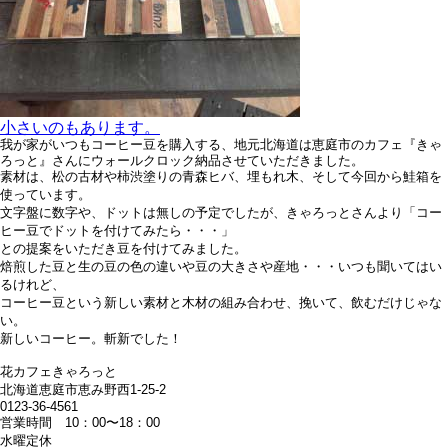
小さいのもあります。
我が家がいつもコーヒー豆を購入する、地元北海道は恵庭市のカフェ『きゃ
ろっと』さんにウォールクロック納品させていただきました。
素材は、松の古材や柿渋塗りの青森ヒバ、埋もれ木、そして今回から鮭箱を
使っています。
文字盤に数字や、ドットは無しの予定でしたが、きゃろっとさんより「コー
ヒー豆でドットを付けてみたら・・・」
との提案をいただき豆を付けてみました。
焙煎した豆と生の豆の色の違いや豆の大きさや産地・・・いつも聞いてはい
るけれど、
コーヒー豆という新しい素材と木材の組み合わせ、挽いて、飲むだけじゃな
い。
新しいコーヒー。斬新でした！
花カフェきゃろっと
北海道恵庭市恵み野西1-25-2
0123-36-4561
営業時間 10：00〜18：00
水曜定休