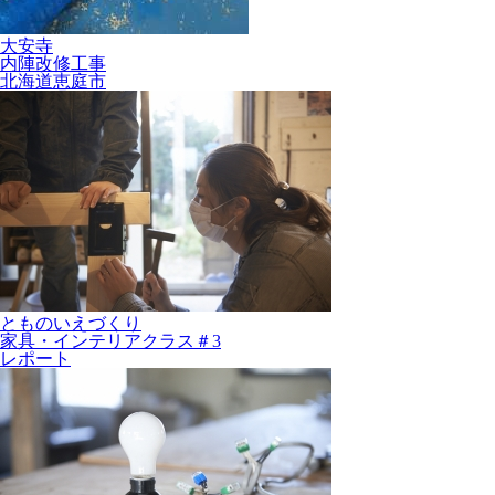
大安寺
内陣改修工事
北海道恵庭市
とものいえづくり
家具・インテリアクラス＃3
レポート