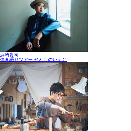
浜崎貴司
弾き語りツアー ＠とものいえ２