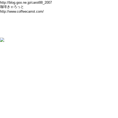
http://blog.goo.ne.jp/carot88_2007
珈琲きゃろっと
http://www.coffeecarrot.com/