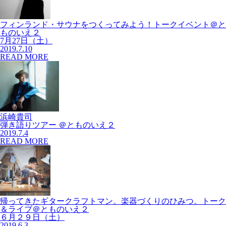
フィンランド・サウナをつくってみよう！トークイベント＠と
ものいえ２
7月27日（土）
2019.7.10
READ MORE
浜崎貴司
弾き語りツアー ＠とものいえ２
2019.7.4
READ MORE
帰ってきたギタークラフトマン。楽器づくりのひみつ。トーク
＆ライブ＠とものいえ２
６月２９日（土）
2019.6.3