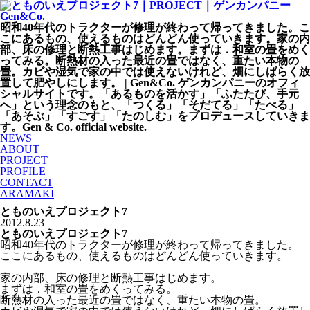
昭和40年代のトラクターが修理が終わって帰ってきました。こ
こにあるもの、使えるものはどんどん使っていきます。家の内
部、床の修理と断熱工事はじめます。まずは．和室の畳をめく
ってみる。断熱材の入った最近の畳ではなく、重たい本物の
畳。カビや湿気で家の中では使えないけれど、畑にしばらく放
置して肥やしにします。 | Gen&Co. ゲンカンパニーのオフィ
シャルサイトです。「あるものを活かす」「ふたたび、手元
へ」という理念のもと、「つくる」「そだてる」「たべる」
「あそぶ」「すごす」「たのしむ」をプロデュースしていきま
す。Gen & Co. official website.
NEWS
ABOUT
PROJECT
PROFILE
CONTACT
ARAMAKI
とものいえプロジェクト7
2012.8.23
とものいえプロジェクト7
昭和40年代のトラクターが修理が終わって帰ってきました。
ここにあるもの、使えるものはどんどん使っていきます。
家の内部、床の修理と断熱工事はじめます。
まずは．和室の畳をめくってみる。
断熱材の入った最近の畳ではなく、重たい本物の畳。