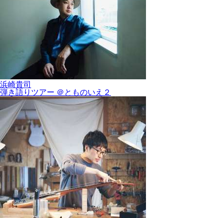
浜崎貴司
弾き語りツアー ＠とものいえ２