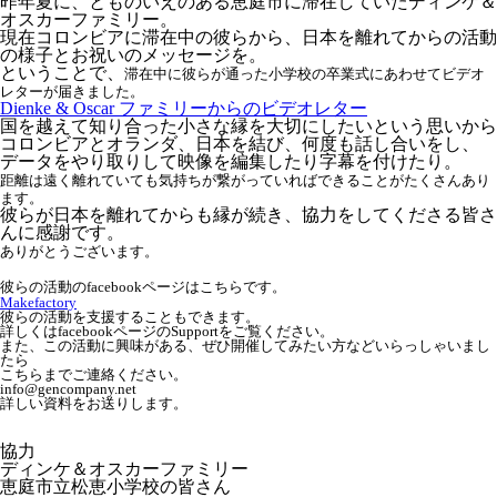
昨年夏に、とものいえのある恵庭市に滞在していたディンケ＆
オスカーファミリー。
現在コロンビアに滞在中の彼らから、日本を離れてからの活動
の様子とお祝いのメッセージを。
ということで、
滞在中に彼らが通った
小学校の卒業式にあわせてビデオ
レターが届きました。
Dienke & Oscar ファミリーからのビデオレター
国を越えて知り合った小さな縁を大切にしたいという思いから
コロンビアとオランダ、日本を結び、何度も話し合いをし、
データをやり取りして映像を編集したり字幕を付けたり。
距離は遠く離れていても気持ちが繋がっていればできることがたくさんあり
ます。
彼らが日本を離れてからも縁が続き、協力をしてくださる皆さ
んに感謝です。
ありがとうございます。
彼らの活動のfacebookページはこち
らです。
Makefactory
彼らの活動を支援することもできます。
詳しくはfacebookページのSupportをご覧ください。
また、この活動に興味がある、ぜひ開催してみたい方などいらっしゃいまし
たら
こちらまでご連絡ください。
info@gencompany.net
詳しい資料をお送りします。
協力
ディンケ＆オスカーファミリー
恵庭市立松恵小学校の皆さん