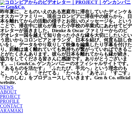
昨年夏に、とものいえのある恵庭市に滞在していたディンケ＆
オスカーファミリー。現在コロンビアに滞在中の彼らから、日
本を離れてからの活動の様子とお祝いのメッセージを。という
ことで、滞在中に彼らが通った小学校の卒業式にあわせてビデ
オレターが届きました。Dienke & Oscar ファミリーからのビ
デオレター国を越えて知り合った小さな縁を大切にしたいとい
う思いからコロンビアとオランダ、日本を結び、何度も話し合
いをし、データをやり取りして映像を編集したり字幕を付けた
り。距離は遠く離れていても気持ちが繋がっていればできるこ
とがたくさんあります。彼らが日本を離れてからも縁が続き、
協力をしてくださる皆さんに感謝です。ありがとうございま
す。... | Gen&Co. ゲンカンパニーのオフィシャルサイトです。
「あるものを活かす」「ふたたび、手元へ」という理念のも
と、「つくる」「そだてる」「たべる」「あそぶ」「すごす」
「たのしむ」をプロデュースしていきます。Gen & Co. official
website.
NEWS
ABOUT
PROJECT
PROFILE
CONTACT
ARAMAKI