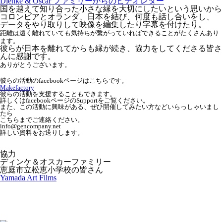
Dienke & Oscar ファミリーからのビデオレター
国を越えて知り合った小さな縁を大切にしたいという思いから
コロンビアとオランダ、日本を結び、何度も話し合いをし、
データをやり取りして映像を編集したり字幕を付けたり。
距離は遠く離れていても気持ちが繋がっていればできることがたくさんあり
ます。
彼らが日本を離れてからも縁が続き、協力をしてくださる皆さ
んに感謝です。
ありがとうございます。
彼らの活動のfacebookページはこち
らです。
Makefactory
彼らの活動を支援することもできます。
詳しくはfacebookページのSupportをご覧ください。
また、この活動に興味がある、ぜひ開催してみたい方などいらっしゃいまし
たら
こちらまでご連絡ください。
info@gencompany.net
詳しい資料をお送りします。
協力
ディンケ＆オスカーファミリー
恵庭市立松恵小学校の皆さん
Yamada Art Films