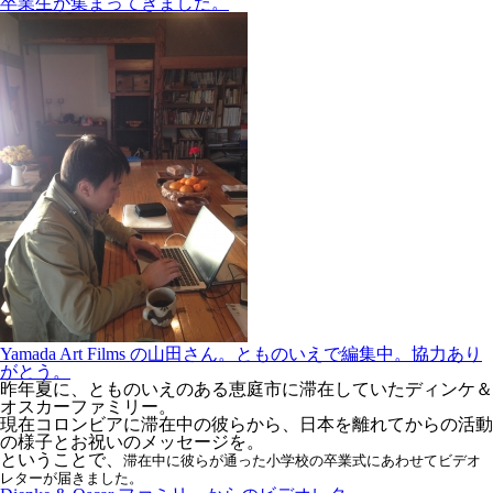
卒業生が集まってきました。
Yamada Art Films の山田さん。とものいえで編集中。協力あり
がとう。
昨年夏に、とものいえのある恵庭市に滞在していたディンケ＆
オスカーファミリー。
現在コロンビアに滞在中の彼らから、日本を離れてからの活動
の様子とお祝いのメッセージを。
ということで、
滞在中に彼らが通った
小学校の卒業式にあわせてビデオ
レターが届きました。